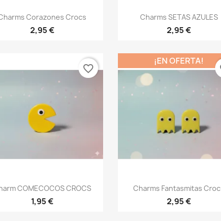
Vista rápida
Vista rápida


Charms Corazones Crocs
Charms SETAS AZULES
2,95 €
2,95 €
¡EN OFERTA!
favorite_border
fa
Vista rápida
Vista rápida


harm COMECOCOS CROCS
Charms Fantasmitas Croc
1,95 €
2,95 €