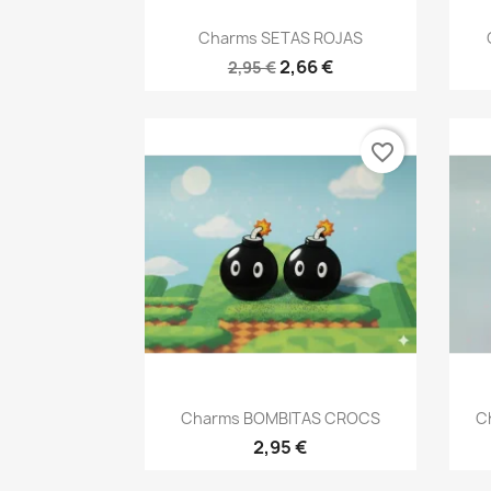
Vista rápida

Charms SETAS ROJAS
2,66 €
2,95 €
favorite_border
Vista rápida

Charms BOMBITAS CROCS
C
2,95 €