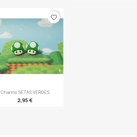
favorite_border
Vista rápida

Charms SETAS VERDES
2,95 €