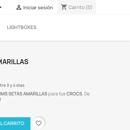
shopping_cart


Carrito
(0)
Iniciar sesión
S
LIGHTBOXES
MARILLAS
re 3 y 4 dias
RMS
SETAS AMARILLAS
para tus
CROCS
. De
!
favorite_border
AL CARRITO