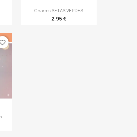
Vista rápida

Charms SETAS VERDES
2,95 €
vorite_border
s