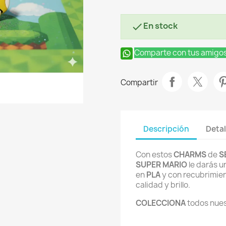
En stock

Comparte con tus amigo
Compartir
Descripción
Detal
Con estos
CHARMS
de
S
SUPER MARIO
le darás u
en
PLA
y con recubrimien
calidad y brillo.
COLECCIONA
todos nue