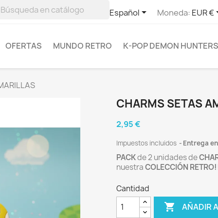

Español
Moneda:
EUR €
OFERTAS
MUNDO RETRO
K-POP DEMON HUNTER
MARILLAS
CHARMS SETAS A
2,95 €
Impuestos incluidos
Entrega ent
PACK
de 2 unidades de
CHA
nuestra
COLECCIÓN
RETRO!
Cantidad

AÑADIR 