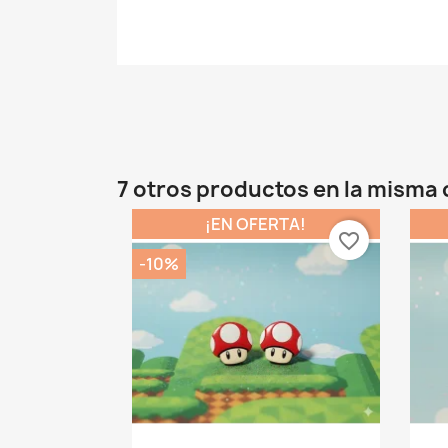
7 otros productos en la misma 
¡EN OFERTA!
favorite_border
-10%