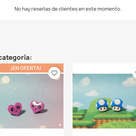
No hay reseñas de clientes en este momento.
categoría:
¡EN OFERTA!
favorite_border
fa