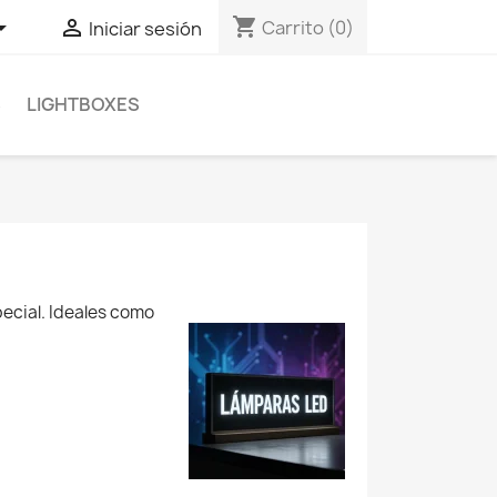
shopping_cart


Carrito
(0)
Iniciar sesión
S
LIGHTBOXES
ecial. Ideales como