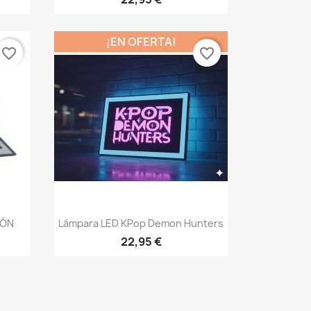
¡EN OFERTA!
favorite_border
favorite_border
Vista rápida

ZÓN
Lámpara LED KPop Demon Hunters
22,95 €