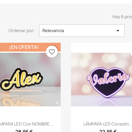
Hay 6 pro

Ordenar por:
Relevancia
¡EN OFERTA!
favorite_border
Vista rápida
Vista rápida


MPARA LED Con NOMBRE...
LÁMPARA LED Corazón..
+1
28,95 €
22,95 €