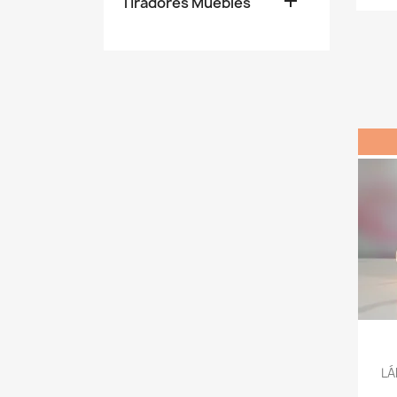

Tiradores Muebles
LÁ