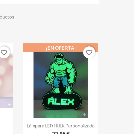
ductos.
¡EN OFERTA!
favorite_border
favorite_border
Vista rápida

.
Lámpara LED HULK Personalizada
22,95 €