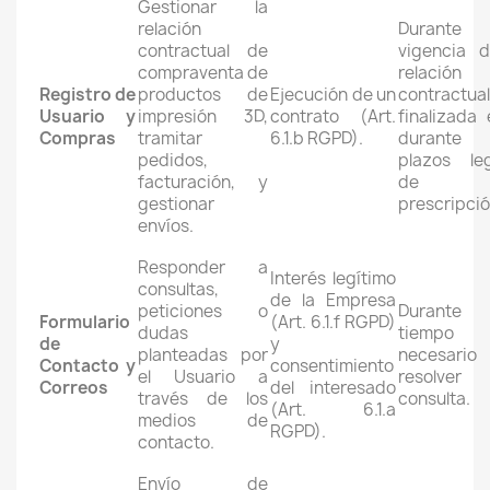
Gestionar la
relación
Durante
contractual de
vigencia d
compraventa de
relación
Registro de
productos de
Ejecución de un
contractua
Usuario y
impresión 3D,
contrato (Art.
finalizada 
Compras
tramitar
6.1.b RGPD).
durante
pedidos,
plazos leg
facturación, y
de
gestionar
prescripció
envíos.
Responder a
Interés legítimo
consultas,
de la Empresa
peticiones o
Durante
Formulario
(Art. 6.1.f RGPD)
dudas
tiempo
de
y
planteadas por
necesario 
Contacto y
consentimiento
el Usuario a
resolve
Correos
del interesado
través de los
consulta.
(Art. 6.1.a
medios de
RGPD).
contacto.
Envío de