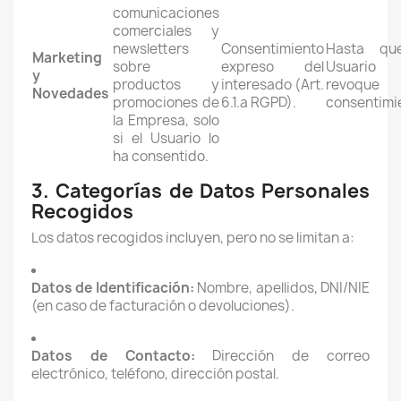
comunicaciones
comerciales y
newsletters
Consentimiento
Hasta qu
Marketing
sobre
expreso del
Usuario
y
productos y
interesado (Art.
revoque
Novedades
promociones de
6.1.a RGPD).
consentimi
la Empresa, solo
si el Usuario lo
ha consentido.
3. Categorías de Datos Personales
Recogidos
Los datos recogidos incluyen, pero no se limitan a:
Datos de Identificación:
Nombre, apellidos, DNI/NIE
(en caso de facturación o devoluciones).
Datos de Contacto:
Dirección de correo
electrónico, teléfono, dirección postal.