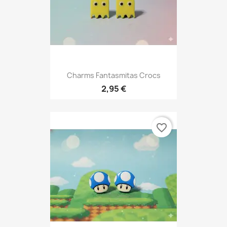
Charms Fantasmitas Crocs
2,95 €
favorite_border