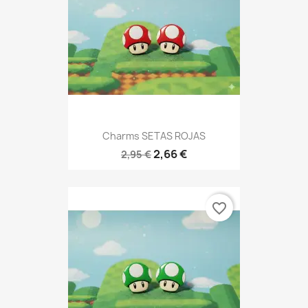
Charms SETAS ROJAS
2,66 €
2,95 €
favorite_border