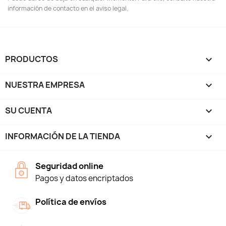
información de contacto en el aviso legal.
PRODUCTOS

NUESTRA EMPRESA

SU CUENTA

INFORMACIÓN DE LA TIENDA
keyboard_arrow_down
Seguridad online
Pagos y datos encriptados
Política de envíos