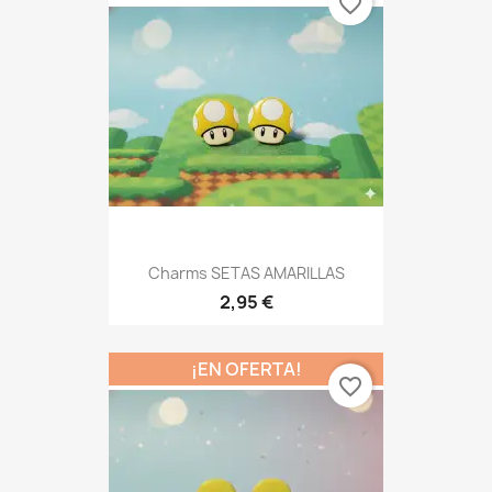
favorite_border
Charms SETAS AMARILLAS
2,95 €
¡EN OFERTA!
favorite_border