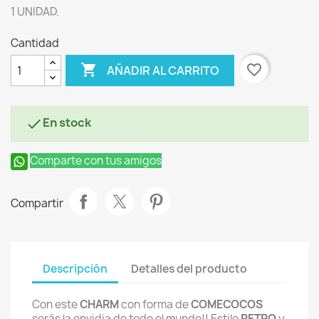
1 UNIDAD.
Cantidad

favorite_border
AÑADIR AL CARRITO
En stock

Comparte con tus amigos
Compartir
Descripción
Detalles del producto
Con este
CHARM
con forma de
COMECOCOS
serás la envidia de todo el mundo!! Estilo
RETRO
y