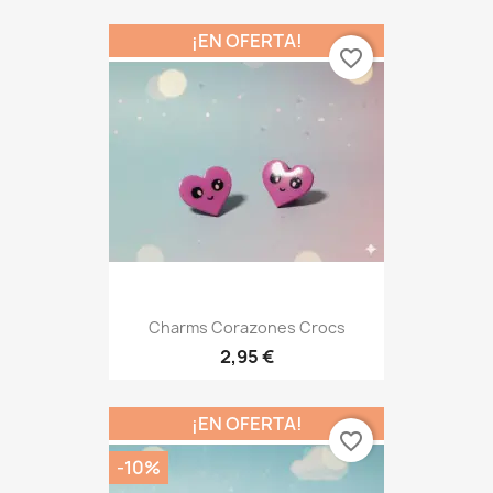
¡EN OFERTA!
favorite_border
Charms Corazones Crocs
2,95 €
¡EN OFERTA!
favorite_border
-10%