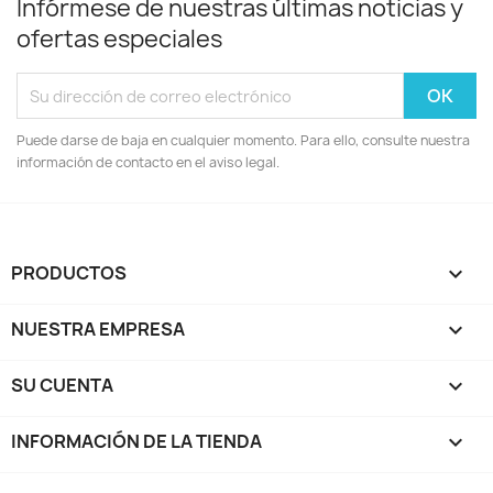
Infórmese de nuestras últimas noticias y
ofertas especiales
Puede darse de baja en cualquier momento. Para ello, consulte nuestra
información de contacto en el aviso legal.
PRODUCTOS

NUESTRA EMPRESA

SU CUENTA

INFORMACIÓN DE LA TIENDA
keyboard_arrow_down